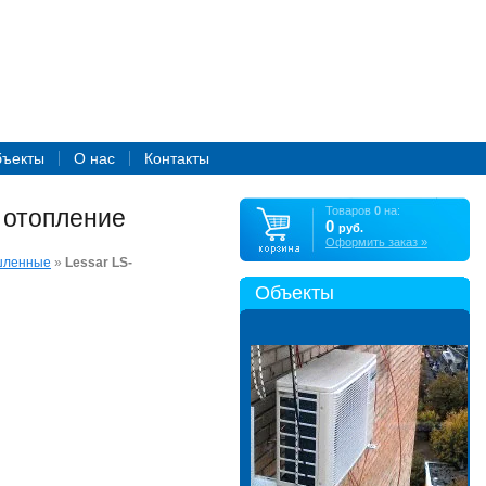
бъекты
О нас
Контакты
 отопление
Товаров
0
на:
0
руб.
Оформить заказ »
шленные
»
Lessar LS-
Объекты