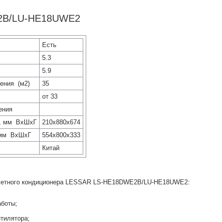
2B/LU-HE18UWE2
Есть
5.3
5.9
ения (м2)
35
от 33
ения
а, мм ВхШхГ
210х880х674
 мм ВхШхГ
554х800х333
Китай
ссетного кондиционера LESSAR
LS-HE18DWE2B/LU-HE18UWE2
:
аботы;
нтилятора;