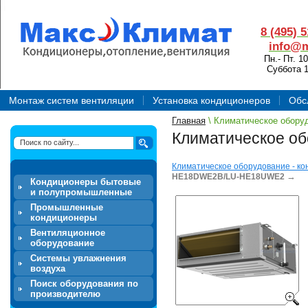
8 (495) 
info@m
Пн.- Пт. 10
Суббота 1
Монтаж систем вентиляции
Установка кондиционеров
Обс
Главная
\ Климатическое оборуд
Климатическое об
Климатическое оборудование - ко
→
HE18DWE2B/LU-HE18UWE2
Кондиционеры бытовые
и полупромышленные
Промышленные
кондиционеры
Вентиляционное
оборудование
Системы увлажнения
воздуха
Поиск оборудования по
производителю